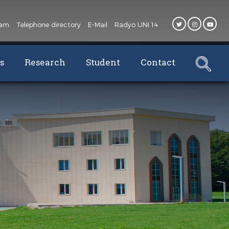
oam
Telephone directory
E-Mail
Radyo UNI 14
s
Research
Student
Contact