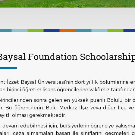
 Baysal Foundation Schoolarshi
nt İzzet Baysal Üniversitesi’nin dört yıllık bölümlerine e
ran birinci öğretim lisans öğrencilerine vakfımız tarafında
irincilerinden sonra gelen en yüksek puanlı Bolulu bir 
r. Bu öğrencilerin, Bolu Merkez İlçe veya diğer İlçe ve
yıtlı olması gerekmektedir.
n devam edebilmesi için, bursiyerlerin öğrenciye yakışm
arı, ceza almamaları başarı ile sınıflarını geçmeleri g