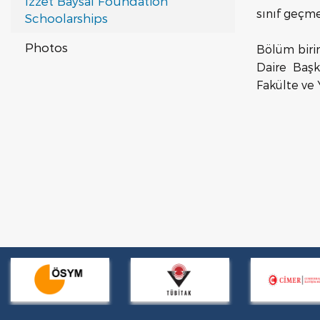
İzzet Baysal Foundation
sınıf geçm
Schoolarships
Photos
Bölüm birin
Daire Başk
Fakülte ve 