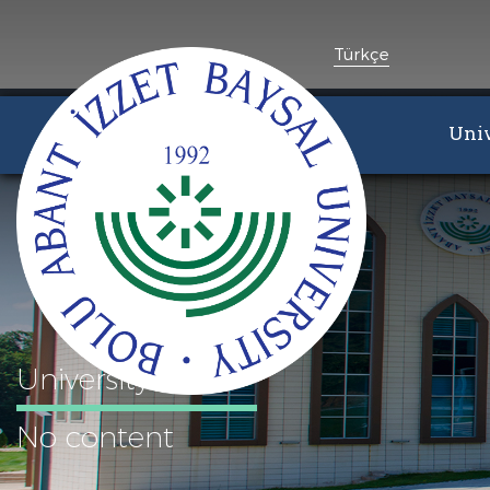
Türkçe
Univ
University
No content