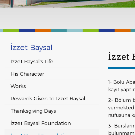
İzzet Baysal
İzzet
İzzet Baysal's Life
His Character
1- Bolu Aba
Works
kayıt yaptı
Rewards Given to Izzet Baysal
2- Bölüm b
vermektedi
Thanksgiving Days
nüfusuna ka
İzzet Baysal Foundation
3- Bursları
bulunmamal