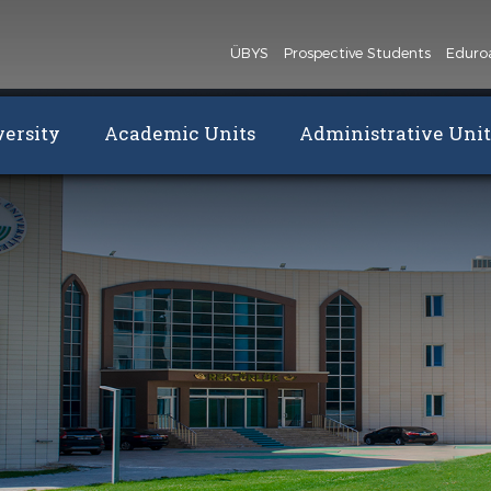
ÜBYS
Prospective Students
Edur
ersity
Academic Units
Administrative Unit