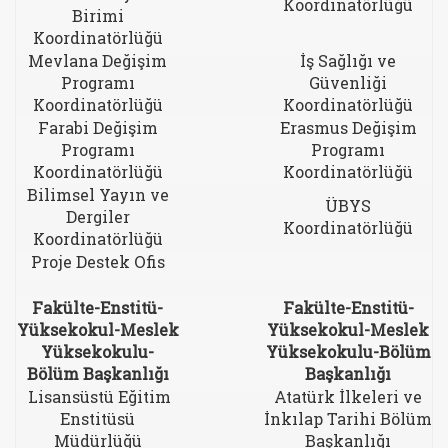
Koordinatörlüğü
Birimi
Koordinatörlüğü
Mevlana Değişim
İş Sağlığı ve
Programı
Güvenliği
Koordinatörlüğü
Koordinatörlüğü
Farabi Değişim
Erasmus Değişim
Programı
Programı
Koordinatörlüğü
Koordinatörlüğü
Bilimsel Yayın ve
ÜBYS
Dergiler
Koordinatörlüğü
Koordinatörlüğü
Proje Destek Ofis
Fakülte-Enstitü-
Fakülte-Enstitü-
Yüksekokul-Meslek
Yüksekokul-Meslek
Yüksekokulu-
Yüksekokulu-Bölüm
Bölüm Başkanlığı
Başkanlığı
Lisansüstü Eğitim
Atatürk İlkeleri ve
Enstitüsü
İnkılap Tarihi Bölüm
Müdürlüğü
Başkanlığı