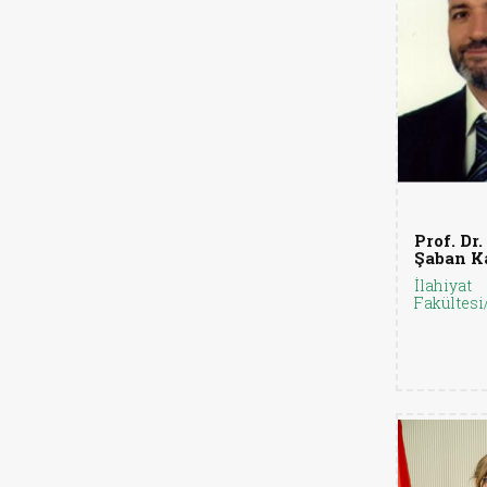
Prof. Dr.
Şaban K
İlahiyat
Fakültesi