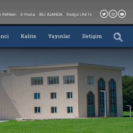
n Rehberi
E-Posta
İBU AJANDA
Radyo UNI 14
enci
Kalite
Yayınlar
İletişim