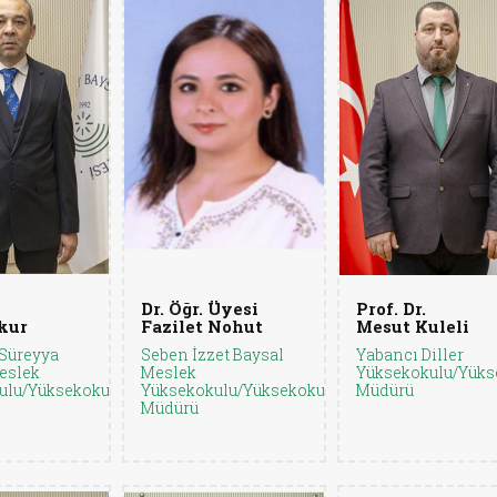
Dr. Öğr. Üyesi
Prof. Dr.
kur
Fazilet Nohut
Mesut Kuleli
Süreyya
Seben İzzet Baysal
Yabancı Diller
eslek
Meslek
Yüksekokulu/Yüks
ulu/Yüksekokul
Yüksekokulu/Yüksekokul
Müdürü
Müdürü