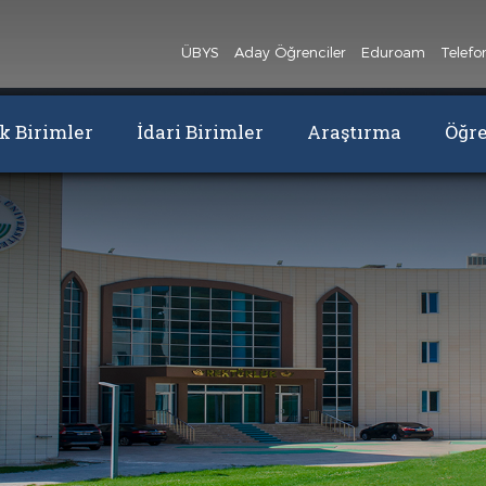
ÜBYS
Aday Öğrenciler
Eduroam
Telefo
 Birimler
İdari Birimler
Araştırma
Öğr