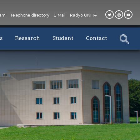
oam
Telephone directory
E-Mail
Radyo UNI 14
s
Research
Student
Contact