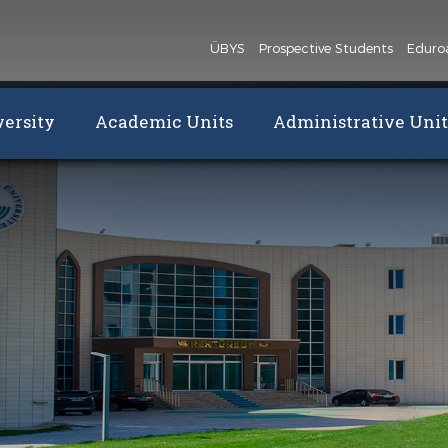
ÜBYS
Prospective Students
Edur
ersity
Academic Units
Administrative Unit