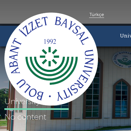
Türkçe
Univ
University
No content